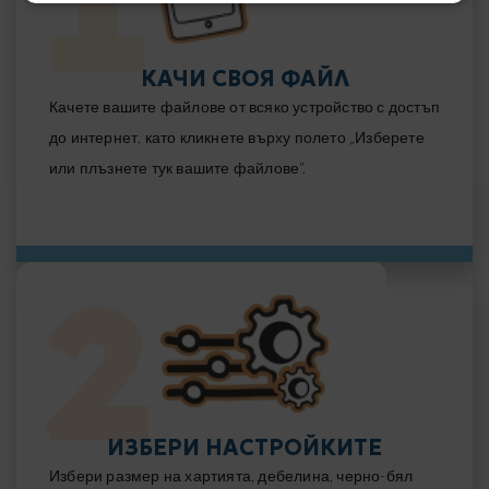
КАЧИ СВОЯ ФАЙЛ
Качете вашите файлове от всяко устройство с достъп
до интернет, като кликнете върху полето „Изберете
или плъзнете тук вашите файлове“.
ИЗБЕРИ НАСТРОЙКИТЕ
Избери размер на хартията, дебелина, черно-бял