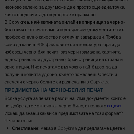
неоново зелено, за друг може да е просто още една точка,
която предпочита да подчертае в оранжево.
В
Copykrea, най-евтината онлайн копирница за черно-
бял печат
, отпечатваме и подвързваме документите ти с
професионално качество и отлични завършеци. Трябва
само да качиш PDF файловете си в конфигуратора и да
избереш черно-бял печат, размер и грамаж на хартията,
едностранно или двустранно, брой страници на страна и
ориентация. Ние печатаме възможно най-бързо, за да
получиш копията удобно, където пожелаеш. Спести и
спечели с черно-белите си разпечатки в Copykrea.
ПРЕДИМСТВА НА ЧЕРНО-БЕЛИЯ ПЕЧАТ
Всяка услуга за печат е различна. Има документи, които е
по-добре да се отпечатат черно-бяло, отколкото
в цвят
.
Искаш да знаеш какви са предимствата на този формат?
Чети нататък.
Спестяване
: макар в Copykrea да предлагаме цветен