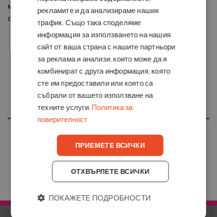
местоположение от това на сайта. Моля, потвърдете кой
максимално ниво на персонализация. При
онлайн печат
рекламите и да анализираме нашия
сайт желаете да посетите
на PDF документ
в черно-бяло можеш да избереш:
трафик. Също така споделяме
Размер на хартията
: A3, A4 или A5.
информация за използването на нашия
Тип хартия
: стандартна 80 г, висококачествена 100 г и
сайт от ваша страна с нашите партньори
картон 300 г.
за реклама и анализи, които може да я
Завършеци
: свободни листове, телбод, спирално
комбинират с друга информация, която
подвързване с цветни корици и спирала, или
сте им предоставили или която са
ламиниране.
събрали от вашето използване на
ОТИДИ НА COPYKREA USA
Ориентация
: избери как искаш да се чете документът.
техните услуги.
Политика за
Тип печат
: едностранно или двустранно.
поверителност
Страници на страна
: до 4 страници на страна.
КАК РАБОТИ УСЛУГАТА
ПРИЕМЕТЕ ВСИЧКИ
ОТХВЪРЛЕТЕ ВСИЧКИ
ОТИДИ НА COPYKREA BŬLGARIYA
ПОКАЖЕТЕ ПОДРОБНОСТИ