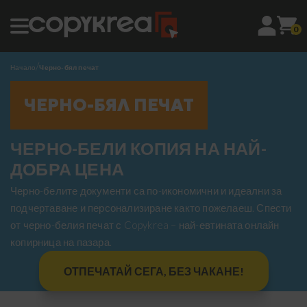
0
Начало
Черно-бял печат
ЧЕРНО-БЯЛ ПЕЧАТ
ЧЕРНО-БЕЛИ КОПИЯ НА НАЙ-
ДОБРА ЦЕНА
Черно-белите документи са по-икономични и идеални за
подчертаване и персонализиране както пожелаеш. Спести
от черно-белия печат с Copykrea – най-евтината онлайн
копирница на пазара.
ОТПЕЧАТАЙ СЕГА, БЕЗ ЧАКАНЕ!