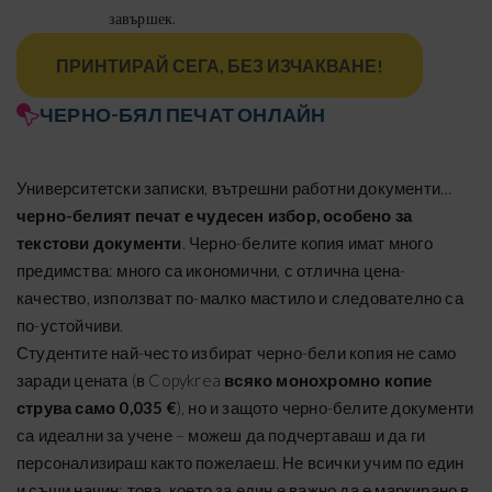
завършек.
ПРИНТИРАЙ СЕГА, БЕЗ ИЗЧАКВАНЕ!
ЧЕРНО-БЯЛ ПЕЧАТ ОНЛАЙН
Университетски записки, вътрешни работни документи…
черно-белият печат е чудесен избор, особено за
текстови документи
. Черно-белите копия имат много
предимства: много са икономични, с отлична цена-
качество, използват по-малко мастило и следователно са
по-устойчиви.
Студентите най-често избират черно-бели копия не само
заради цената (в Copykrea
всяко монохромно копие
струва само 0,035 €
), но и защото черно-белите документи
са идеални за учене – можеш да подчертаваш и да ги
персонализираш както пожелаеш. Не всички учим по един
и същи начин: това, което за един е важно да е маркирано в