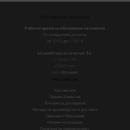
Обслужване на клиенти
Работно време за обслужване на клиенти
От понеделник до петък
от 10:00 до 17:00 ч
eCommProjects Internet S.L.
C/Azorín 140
24010 León
León (Испания)
Информация
Кои сме ние
Правен Известие
Условия за договаряне
Методи на производство и доставка
Гаранция и Връщания
Начини на плащане
Политика за поверителност