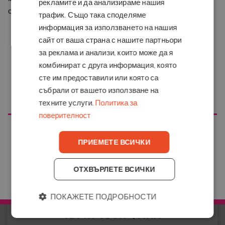
Имай предвид два важни детайла: тази хартия позволява
рекламите и да анализираме нашия
сайт желаете да посетите
само
печат от едната страна
и винаги ще има
бяла рамка
трафик. Също така споделяме
около изображението
, което осигурява чист и подреден
информация за използването на нашия
завършек.
сайт от ваша страна с нашите партньори
Не ти трябва нищо повече освен готов файл за печат.
Качи
за реклама и анализи, които може да я
своя дизайн, избери размер, който най-добре отговаря
комбинират с друга информация, която
на твоята идея, и получи поръчката си у дома
с
сте им предоставили или която са
професионален завършек, готов да впечатли.
събрали от вашето използване на
ОТИДИ НА COPYKREA USA
КАК РАБОТИ УСЛУГАТА
техните услуги.
Политика за
поверителност
ПРИЕМЕТЕ ВСИЧКИ
ОТХВЪРЛЕТЕ ВСИЧКИ
ОТИДИ НА COPYKREA BŬLGARIYA
ПОКАЖЕТЕ ПОДРОБНОСТИ
КАЧИ СВОЯ ФАЙЛ