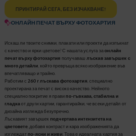
ПРИНТИРАЙ СЕГА, БЕЗ ИЗЧАКВАНЕ!
ОНЛАЙН ПЕЧАТ ВЪРХУ ФОТОХАРТИЯ
Искаш ли твоите снимки, плакати или проекти да изпъкнат
с качество и ярки цветове? С нашата услуга за
онлайн
печат върху фотохартия
получаваш
лъскав завършек с
много детайли
, който превръща всяко изображение във
впечатляващо и трайно.
Работим с
260 г лъскава фотохартия
, специално
проектирана за печат с високо качество. Нейното
специално покритие я прави
по-гъвкава, стабилна и
гладка
от други хартии, гарантирайки, че всеки детайл от
дизайна изглежда безупречно.
Лъскавият завършек
подчертава интензитета на
цветовете
, добавя контраст и кара изображенията да
изглеждат
по-ясни и живи
. Това е идеалната хартия за