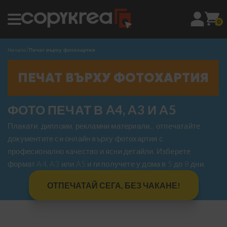
0
Начало
Печат върху фотохартия
ПЕЧАТ ВЪРХУ ФОТОХАРТИЯ
ФОТО ПЕЧАТ В A4, A3 И A5
Плакати, дипломи, рекламни материали... отпечатайте
документите си онлайн върху фотохартия с
професионално качество и ясни детайли. Изберете
формат A4, A3 или A5 и ги получете у дома в 5 до 8 дни.
ОТПЕЧАТАЙ СЕГА, БЕЗ ЧАКАНЕ!