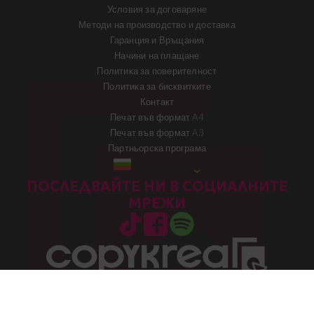
Условия за договаряне
Методи на производство и доставка
Гаранция и Връщания
Начини на плащане
Политика за поверителност
Политика за бисквитките
Контакт
Печат във формат A4
Печат във формат A3
Партньорска програма
BŬLGARIYA
ПОСЛЕДВАЙТЕ НИ В СОЦИАЛНИТЕ
МРЕЖИ
Авторски права 2026 © Всички права запазени