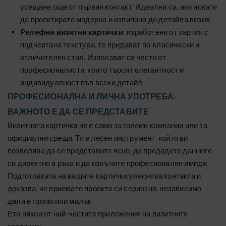
усещане още от първия контакт. Идеални са, ако искате
да проектирате модерна и изпипана до детайла визия.
Релефни визитни картички
: изработени от хартия с
подчертана текстура, те придават по-класически и
отличителен стил. Използват се често от
професионалисти, които търсят елегантност и
индивидуалност във всеки детайл.
ПРОФЕСИОНАЛНА И ЛИЧНА УПОТРЕБА:
ВАЖНОТО Е ДА СЕ ПРЕДСТАВИТЕ
Визитната картичка не е само за големи компании или за
официални срещи. Тя е лесен инструмент, който ви
позволява да се представите ясно, да предадете данните
си директно в ръка и да излъчите професионален имидж.
Подготовката на вашите картички улеснява контакта и
доказва, че приемате проекта си сериозно, независимо
дали е голям или малък.
Ето някои от най-честите приложения на визитните