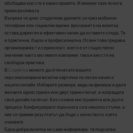
обобщава кои сте и какво правите. И именно тази яснота
прави разликата.
Въпреки че днес споделяме данните си чрез мобилни
телефони или социални мрежи, връчването на визитка
остава директен и ефективен начин да оставите следа. Тя
е практична, бърза и професионална. Освен това предава
организираност и сериозност, което е от съществено
значение както ако имате компания, така и ако сте на
свободна практика.
В Copykrea можете да отпечатате вашите
персонализирани визитни картички по лесен начин и
изцяло онлайн. Избирате размера, вида на финиша и дали
желаете едностранен или двустранен печат, и изпращате
своя дизайн за печат. Без сложни инструменти или дълги
процеси. Конфигурирате поръчката си в няколко стъпки, а
ние се грижим резултатът да бъде с качеството, което
очаквате.
Една добра визитка не само информира: тя подсилва