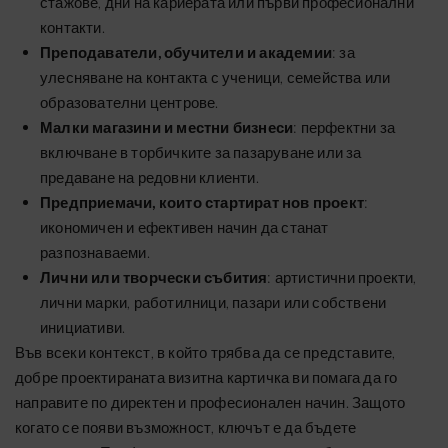
стажове, дни на кариерата или първи професионални
контакти.
Преподаватели, обучители и академии
: за
улесняване на контакта с ученици, семейства или
образователни центрове.
Малки магазини и местни бизнеси
: перфектни за
включване в торбичките за пазаруване или за
предаване на редовни клиенти.
Предприемачи, които стартират нов проект
:
икономичен и ефективен начин да станат
разпознаваеми.
Лични или творчески събития
: артистични проекти,
лични марки, работилници, пазари или собствени
инициативи.
Във всеки контекст, в който трябва да се представите,
добре проектираната визитна картичка ви помага да го
направите по директен и професионален начин. Защото
когато се появи възможност, ключът е да бъдете