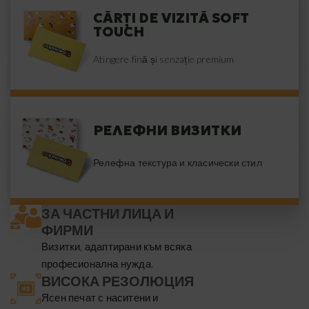
CĂRȚI DE VIZITĂ SOFT
TOUCH
Atingere fină și senzație premium
РЕЛЕФНИ ВИЗИТКИ
Релефна текстура и класически стил
ЗА ЧАСТНИ ЛИЦА И
ФИРМИ
Визитки, адаптирани към всяка
професионална нужда.
ВИСОКА РЕЗОЛЮЦИЯ
Ясен печат с наситени и