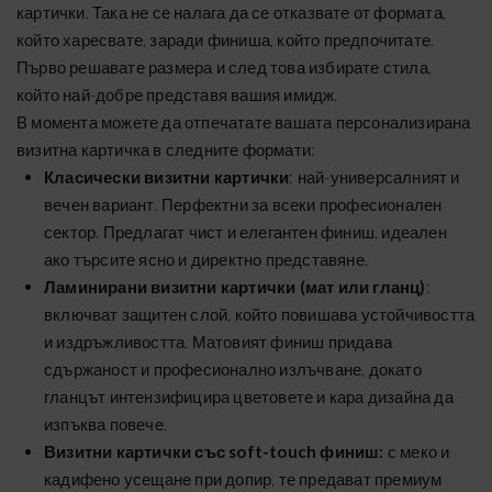
картички. Така не се налага да се отказвате от формата,
който харесвате, заради финиша, който предпочитате.
Първо решавате размера и след това избирате стила,
който най-добре представя вашия имидж.
В момента можете да отпечатате вашата персонализирана
визитна картичка в следните формати:
Класически визитни картички
: най-универсалният и
вечен вариант. Перфектни за всеки професионален
сектор. Предлагат чист и елегантен финиш, идеален
ако търсите ясно и директно представяне.
Ламинирани визитни картички (мат или гланц)
:
включват защитен слой, който повишава устойчивостта
и издръжливостта. Матовият финиш придава
сдържаност и професионално излъчване, докато
гланцът интензифицира цветовете и кара дизайна да
изпъква повече.
Визитни картички със soft-touch финиш:
с меко и
кадифено усещане при допир, те предават премиум