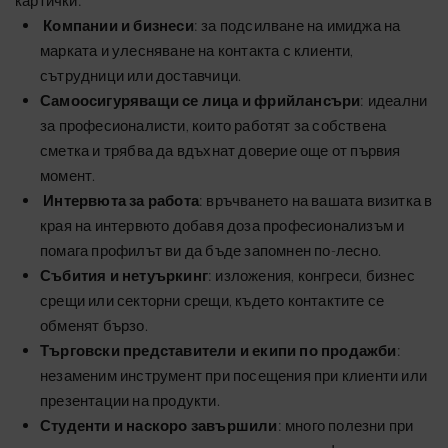
картички:
Компании и бизнеси
: за подсилване на имиджа на
марката и улесняване на контакта с клиенти,
сътрудници или доставчици.
Самоосигуряващи се лица и фрийлансъри
: идеални
за професионалисти, които работят за собствена
сметка и трябва да вдъхнат доверие още от първия
момент.
Интервюта за работа
: връчването на вашата визитка в
края на интервюто добавя доза професионализъм и
помага профилът ви да бъде запомнен по-лесно.
Събития и нетуъркинг
: изложения, конгреси, бизнес
срещи или секторни срещи, където контактите се
обменят бързо.
Търговски представители и екипи по продажби
:
незаменим инструмент при посещения при клиенти или
презентации на продукти.
Студенти и наскоро завършили
: много полезни при